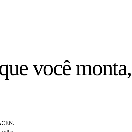
que você monta,
BACEN.
 pilha