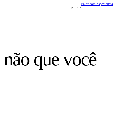
Falar com especialista
pt
en
es
 não que você