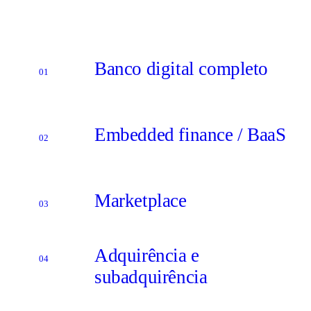
Banco digital completo
01
Embedded finance / BaaS
02
Marketplace
03
Adquirência e
04
subadquirência