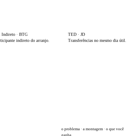
x Indireto · BTG
TED · JD
ticipante indireto do arranjo.
Transferências no mesmo dia útil.
o problema · a montagem · o que você
ganha