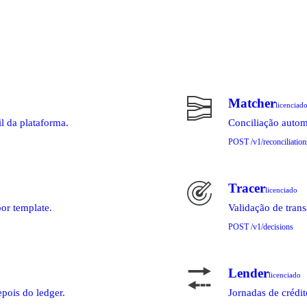
Matcher
licenciad
l da plataforma.
Conciliação automá
POST /v1/reconciliation
Tracer
licenciado
por template.
Validação de tran
POST /v1/decisions
Lender
licenciado
pois do ledger.
Jornadas de crédit