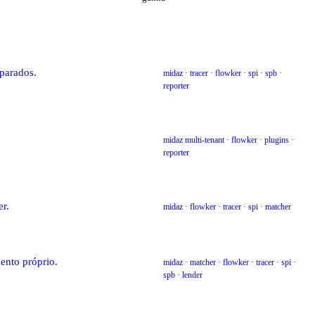
eparados.
midaz · tracer · flowker · spi · spb ·
reporter
midaz multi-tenant · flowker · plugins ·
reporter
er.
midaz · flowker · tracer · spi · matcher
ento próprio.
midaz · matcher · flowker · tracer · spi ·
spb · lender