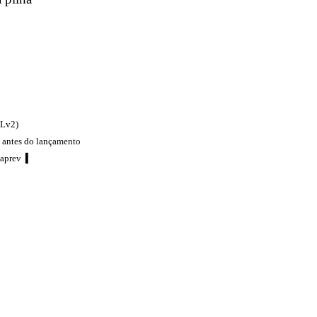
ELv2)
antes do lançamento
taprev
▍