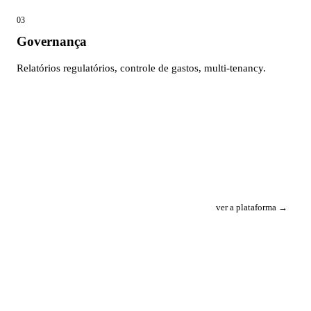
03
Governança
Relatórios regulatórios, controle de gastos, multi-tenancy.
ver a plataforma →