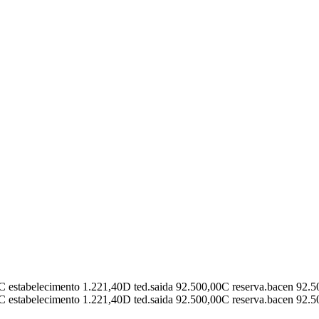
C
estabelecimento 1.221,40
D
ted.saida 92.500,00
C
reserva.bacen 92.5
C
estabelecimento 1.221,40
D
ted.saida 92.500,00
C
reserva.bacen 92.5