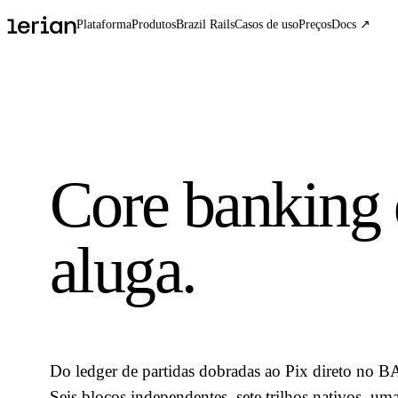
Plataforma
Produtos
Brazil Rails
Casos de uso
Preços
Docs ↗
Core banking 
aluga.
Do ledger de partidas dobradas ao Pix direto no 
Seis blocos independentes, sete trilhos nativos, uma