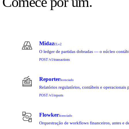
Comece por um.
Midaz
ELv2
O ledger de partidas dobradas — o núcleo contábi
POST /v1/transactions
Reporter
licenciado
Relatórios regulatórios, contábeis e operacionais 
POST /v1/reports
Flowker
licenciado
Orquestração de workflows financeiros, antes e de