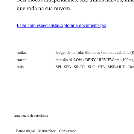
que roda na sua nuvem.
Falar com especialista
Explorar a documentação
midaz
ledger de partidas dobradas · source-available (
tracer
decisão ALLOW / DENY / REVIEW em <100ms, 
rails
SPI · SPB · SILOC · SLC · STA · SISBAJUD · Da
arquitetura de referência
Banco digital
Marketplace
Consignado