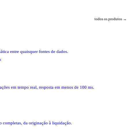
todos os produtos →
o
tica entre quaisquer fontes de dados.
s
sações em tempo real, resposta em menos de 100 ms.
o completas, da originação à liquidação.