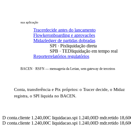
sua aplicação
Tracer
decide antes do lançamento
Flowker
onboarding e aprovações
Midaz
ledger de partidas dobradas
SPI · Pix
liquidação direta
SPB · TED
liquidação em tempo real
Reporter
relatórios regulatórios
BACEN · RSFN — mensageria da Lerian, sem gateway de terceiros
Conta, transferência e Pix próprios: o Tracer decide, o Midaz
registra, o SPI liquida no BACEN.
D
conta.cliente 1.240,00
C
liquidacao.spi 1.240,00
D
mdr.retido 18,60
D
conta.cliente 1.240,00
C
liquidacao.spi 1.240,00
D
mdr.retido 18,60