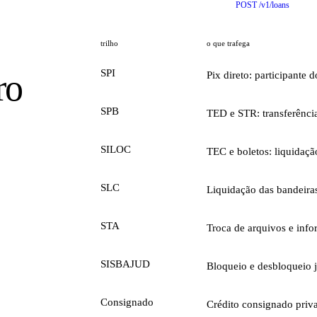
POST /v1/loans
trilho
o que trafega
SPI
ro
Pix direto: participante 
SPB
TED e STR: transferência
SILOC
TEC e boletos: liquidaçã
SLC
Liquidação das bandeiras
STA
Troca de arquivos e in
SISBAJUD
Bloqueio e desbloqueio j
Consignado
Crédito consignado priv